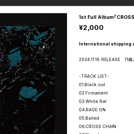
1st Full Album「CROS
¥2,000
International shipping 
2024.11.16 RELEASE 11
-TRACK LIST-
01.Black out
02.Firmament
03.White Rat
04.RAGE ON
05.Bailed
06.CROSS CHAIN