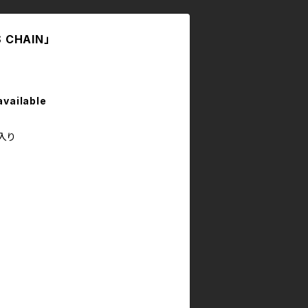
S CHAIN」
available
曲入り