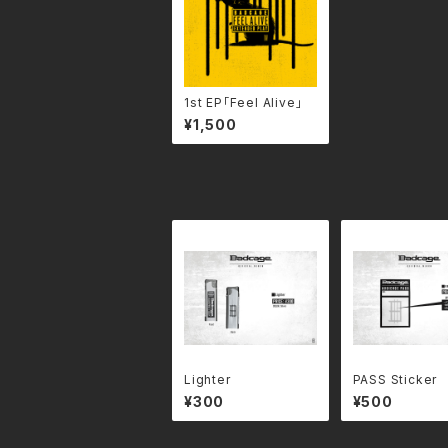
1st EP「Feel Alive」
¥1,500
Lighter
PASS Sticker
¥300
¥500