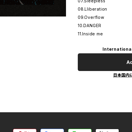
07.Sleepless
08.Lliberation
09.Overflow
10.DANGER
11.Inside me
Internationa
Ad
日本国内