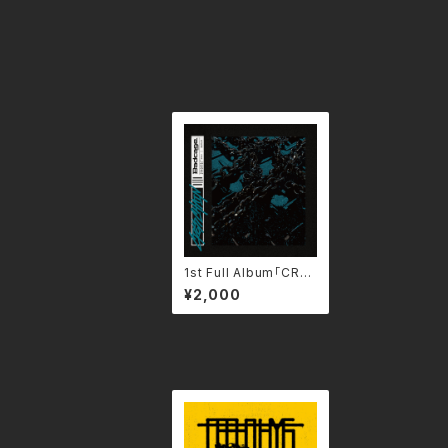
1st Full Album「CRO
SS CHAIN」
¥2,000