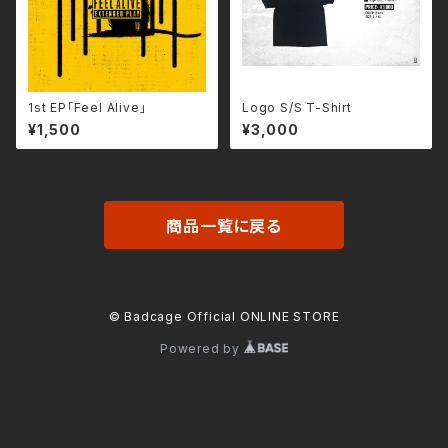
1st EP「Feel Alive」
Logo S/S T-Shirt
¥1,500
¥3,000
商品一覧に戻る
© Badcage Official ONLINE STORE
Powered by