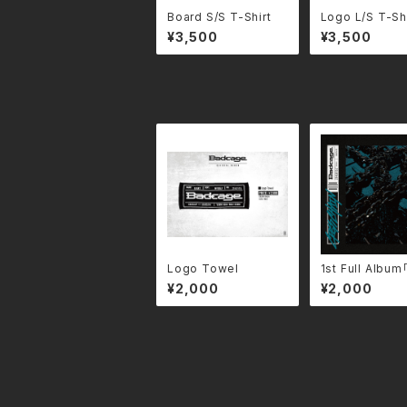
Board S/S T-Shirt
Logo L/S T-Shi
¥3,500
¥3,500
Logo Towel
1st Full Albu
SS CHAIN」
¥2,000
¥2,000