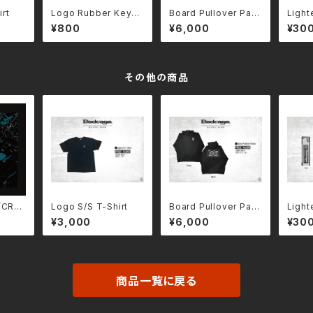
rt
Logo Rubber Keych
Board Pullover Park
Light
ain
a
¥800
¥6,000
¥30
その他の商品
m「CRO
Logo S/S T-Shirt
Board Pullover Park
Light
a
¥3,000
¥6,000
¥30
商品一覧に戻る