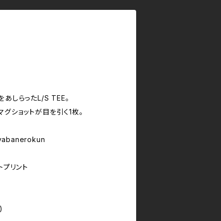
あしらったL/S TEE。
グショットが目を引く1枚。
yabanerokun
トプリント
)