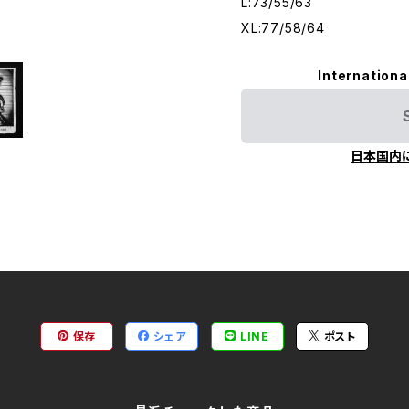
L:73/55/63
XL:77/58/64
Internationa
日本国内
保存
シェア
LINE
ポスト