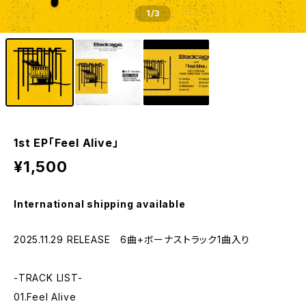
1
/3
1st EP「Feel Alive」
¥1,500
International shipping available
2025.11.29 RELEASE 6曲+ボーナストラック1曲入り
-TRACK LIST-
01.Feel Alive