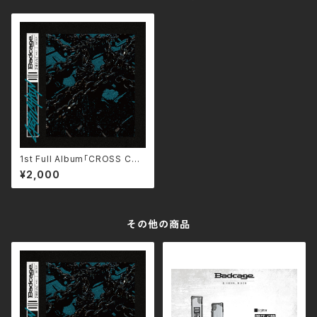
1st Full Album「CROSS CHA
IN」
¥2,000
その他の商品