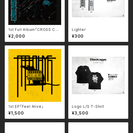
1st Full Album「CROSS CHA
Lighter
IN」
¥2,000
¥300
1st EP「Feel Alive」
Logo L/S T-Shirt
¥1,500
¥3,500