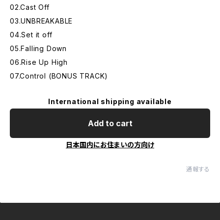
02.Cast Off
03.UNBREAKABLE
04.Set it off
05.Falling Down
06.Rise Up High
07.Control (BONUS TRACK)
International shipping available
Add to cart
日本国内にお住まいの方向け
通報する